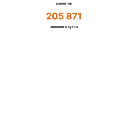
клиентов
205 871
звонков в сутки
Виртуальные
номера телефонов
Виртуальные номера - это обычные телефонные
номера которые вы можете использовать для
общения в любом городе или стране, не
беспокоясь о качестве связи